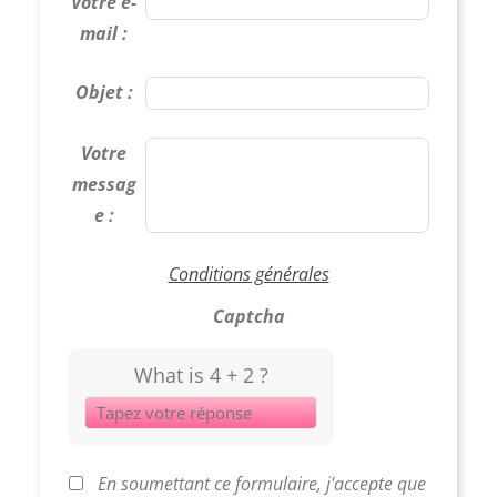
Votre e-
mail :
Objet :
Votre
messag
e :
Conditions générales
Captcha
What is 4 + 2 ?
Answer
for
4
+
2
En soumettant ce formulaire, j'accepte que