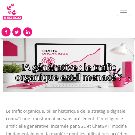
Toggl
navig
IA générative : le trafic
organique est-il menacé ?
Le trafic organique, pilier historique de la stratégie digitale,
connaît une transformation sans précédent. L’intelligence
artificielle générative, incarnée par SGE et ChatGPT, modifie
fondamentalement la manière dont les utilisateurs accèdent