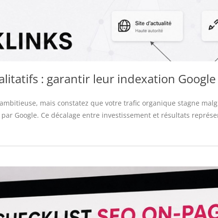
litatifs : garantir leur indexation Googl
ambitieuse, mais constatez que votre trafic organique stagne malgré 
e par Google. Ce décalage entre investissement et résultats représ