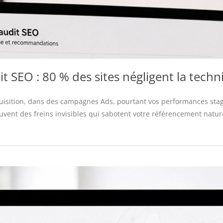
t SEO : 80 % des sites négligent la tech
quisition, dans des campagnes Ads, pourtant vos performances stag
ent des freins invisibles qui sabotent votre référencement naturel