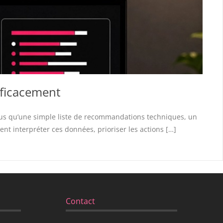
efficacement
plus qu’une simple liste de recommandations techniques, un
nt interpréter ces données, prioriser les actions […]
Contact