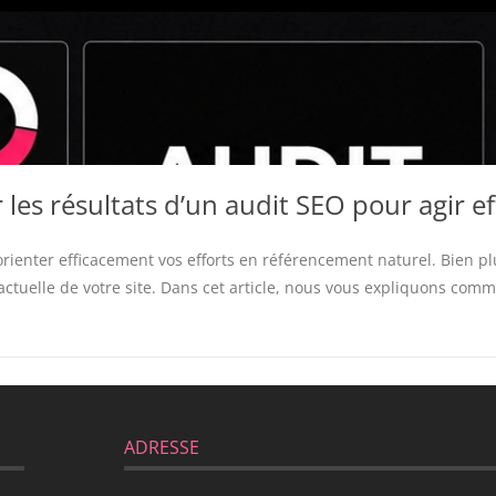
 les résultats d’un audit SEO pour agir 
orienter efficacement vos efforts en référencement naturel. Bien 
ctuelle de votre site. Dans cet article, nous vous expliquons comme
ADRESSE