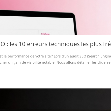
O : les 10 erreurs techniques les plus f
é et la performance de votre site ? Lors d’un audit SEO (Search En
er un gain de visibilité notable. Nous allons détailler les dix erreu