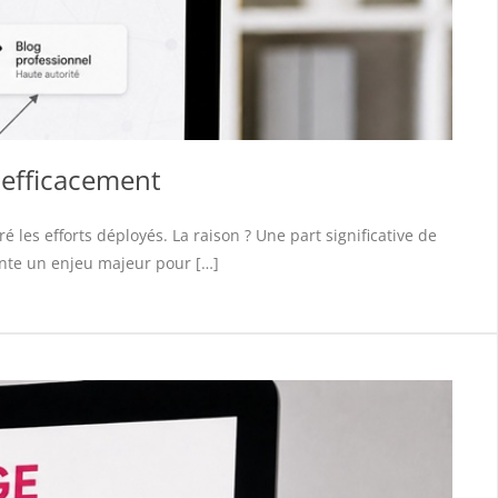
e efficacement
les efforts déployés. La raison ? Une part significative de
ente un enjeu majeur pour […]