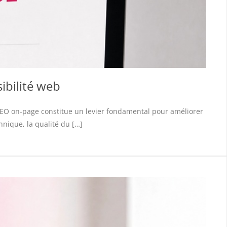
ibilité web
 SEO on-page constitue un levier fondamental pour améliorer
chnique, la qualité du […]