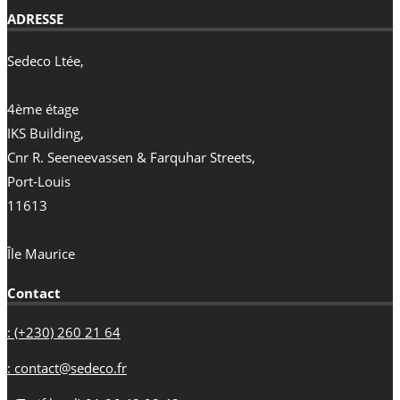
ADRESSE
Sedeco Ltée,
4ème étage
IKS Building,
Cnr R. Seeneevassen & Farquhar Streets,
Port-Louis
11613
Île Maurice
Contact
: (+230) 260 21 64
: contact@sedeco.fr