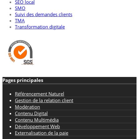
SEO local
SMO
Suivi des demandes clients
TMA
Transformation digitale
Pages principales
Référencement Naturel
Gestion de la relation client
Modération
Contenu Digital
Contenu Multimédia
Développement Web
Externalisation de la paie