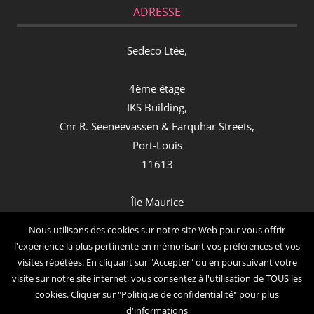
ADRESSE
Sedeco Ltée,
4ème étage
IKS Building,
Cnr R. Seeneevassen & Farquhar Streets,
Port-Louis
11613
Île Maurice
Contact
Nous utilisons des cookies sur notre site Web pour vous offrir
l'expérience la plus pertinente en mémorisant vos préférences et vos
visites répétées. En cliquant sur "Accepter" ou en poursuivant votre
: (+230) 260 21 64
visite sur notre site internet, vous consentez à l'utilisation de TOUS les
: contact@sedeco.fr
cookies. Cliquer sur "Politique de confidentialité" pour plus
: (Tarif local) 01 86 48 08 48
d'informations