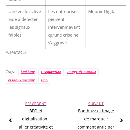
Une veille active
Les entreprises
Mounir Digital
aide à détecter
peuvent
les signaux
intervenir avant
faibles
qu’une crise ne
s’aggrave
*IMAGES IA
Tags:
bad buzz
e reputation
image de marque
reseaux sociaux
smo
PRÉCEDENT
SUIVANT
BPO et
Bad buzz et image
digitalisation :
de marque :
allier créativité et
comment anticiper