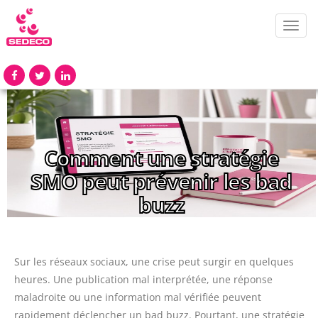
Toggl
navig
Comment une stratégie
SMO peut prévenir les bad
buzz
Sur les réseaux sociaux, une crise peut surgir en quelques
heures. Une publication mal interprétée, une réponse
maladroite ou une information mal vérifiée peuvent
rapidement déclencher un bad buzz. Pourtant, une stratégie